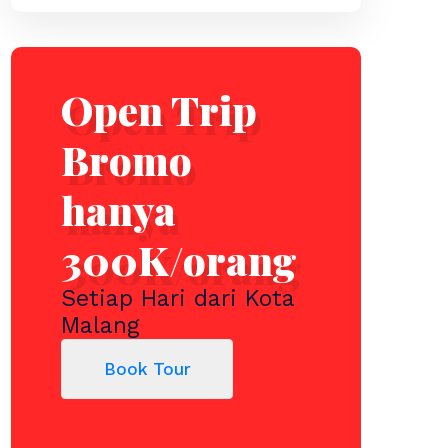
Open Trip
Bromo
hanya
300K/orang
Setiap Hari dari Kota
Malang
Book Tour