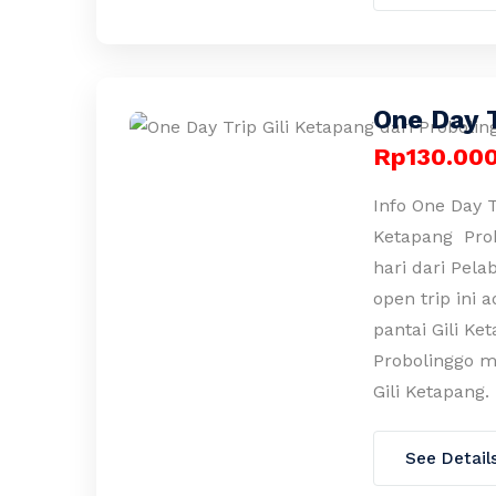
One Day T
Rp130.00
Info One Day T
Ketapang Prob
hari dari Pela
open trip ini 
pantai Gili Ke
Probolinggo m
Gili Ketapang.
See Detail