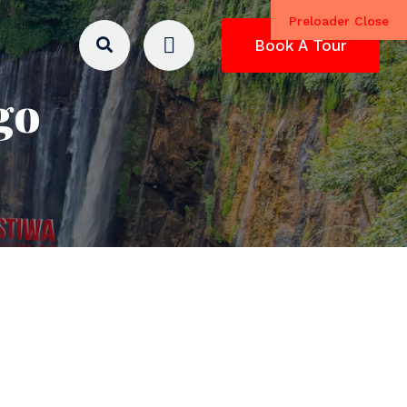
Preloader Close
Book A Tour
go