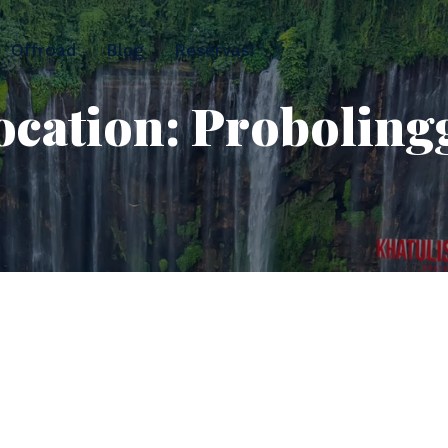
Offroad
Blog
Reservasi
ocation:
Proboling