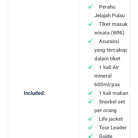
Perahu
Jelajah Pulau
Tiket masuk
wisata (WNI)
Asuransi
yang tercakup
dalam tiket
1 kali Air
mineral
600ml/pax
Included:
1 kali makan
Snorkel set
per orang
Life jacket
Tour Leader
Guide