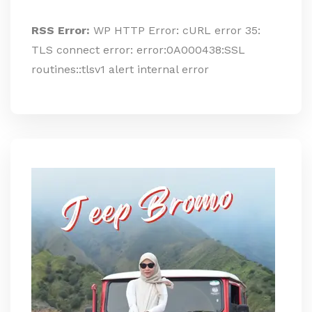
RSS Error:
WP HTTP Error: cURL error 35:
TLS connect error: error:0A000438:SSL
routines::tlsv1 alert internal error