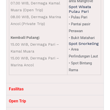
area Mangrove
07.00 WIB, Dermaga Kamal
Spot Wisata
Muara (Open Trip)
Pulau Pari
08.00 WIB, Dermaga Marina
• Pulau Pari
Ancol (Private Trip)
• Pantai pasir
Perawan
Kembali Pulang:
• Bukit Matahari
Spot Snorkeling
15.00 WIB, Dermaga Pari –
• Area
Kamal Muara
Perlindungan Laut
15.00 WIB, Dermaga Pari –
• Spot Bintang
Marina Ancol
Rama
Fasilitas
Open Trip