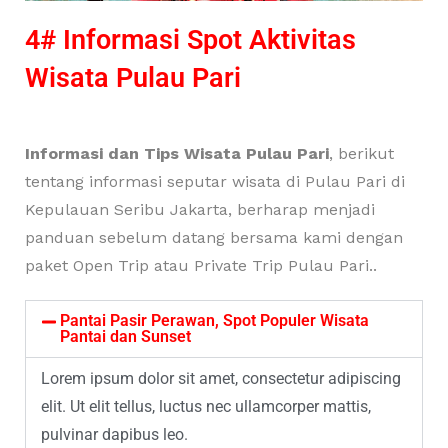
4# Informasi Spot Aktivitas
Wisata Pulau Pari
Informasi dan Tips Wisata Pulau Pari
, berikut
tentang informasi seputar wisata di Pulau Pari di
Kepulauan Seribu Jakarta, berharap menjadi
panduan sebelum datang bersama kami dengan
paket Open Trip atau Private Trip Pulau Pari..
Pantai Pasir Perawan, Spot Populer Wisata
Pantai dan Sunset
Lorem ipsum dolor sit amet, consectetur adipiscing
elit. Ut elit tellus, luctus nec ullamcorper mattis,
pulvinar dapibus leo.