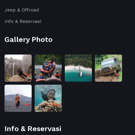
Jeep & Offroad
Info & Reservasi
Gallery Photo
Info & Reservasi