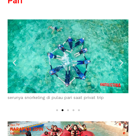
Pari
t
serunya snorkeling di pulau pari saat privat trip