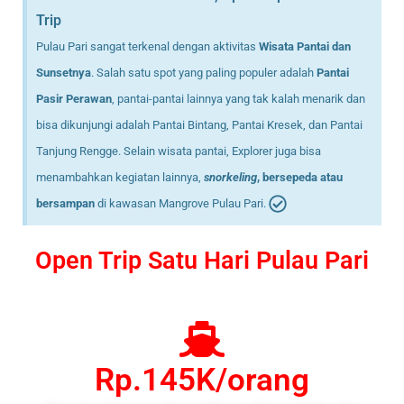
Trip
Pulau Pari sangat terkenal dengan aktivitas
Wisata Pantai dan
Sunsetnya
. Salah satu spot yang paling populer adalah
Pantai
Pasir Perawan
, pantai-pantai lainnya yang tak kalah menarik dan
bisa dikunjungi adalah Pantai Bintang, Pantai Kresek, dan Pantai
Tanjung Rengge. Selain wisata pantai, Explorer juga bisa
menambahkan kegiatan lainnya,
snorkeling
, bersepeda atau
bersampan
di kawasan Mangrove Pulau Pari.
Open Trip Satu Hari Pulau Pari
Rp.145K/orang