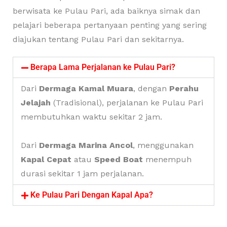
berwisata ke Pulau Pari, ada baiknya simak dan
pelajari beberapa pertanyaan penting yang sering
diajukan tentang Pulau Pari dan sekitarnya.
Berapa Lama Perjalanan ke Pulau Pari?
Dari
Dermaga Kamal Muara
, dengan
Perahu
Jelajah
(Tradisional), perjalanan ke Pulau Pari
membutuhkan waktu sekitar 2 jam.
Dari
Dermaga Marina Ancol
, menggunakan
Kapal Cepat
atau
Speed Boat
menempuh
durasi sekitar 1 jam perjalanan.
Ke Pulau Pari Dengan Kapal Apa?