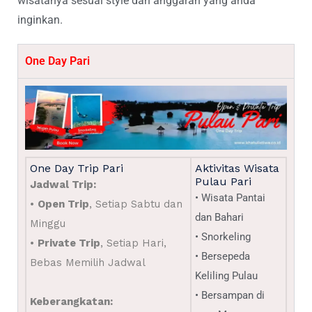
wisatanya sesuai style dan anggaran yang anda
inginkan.
One Day Pari
One Day Trip Pari
Aktivitas Wisata
Pulau Pari
Jadwal Trip:
• Wisata Pantai
•
Open Trip
, Setiap Sabtu dan
dan Bahari
Minggu
• Snorkeling
•
Private Trip
, Setiap Hari,
• Bersepeda
Bebas Memilih Jadwal
Keliling Pulau
• Bersampan di
Keberangkatan: