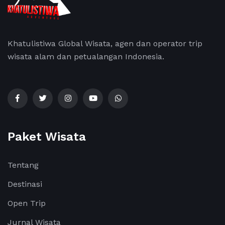
Khatulistiwa Global Wisata, agen dan operator trip
wisata alam dan petualangan Indonesia.
Paket Wisata
Tentang
Destinasi
Open Trip
Jurnal Wisata