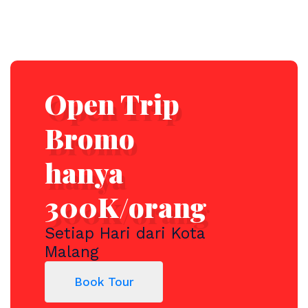
Open Trip
Bromo
hanya
300K/orang
Setiap Hari dari Kota
Malang
Book Tour