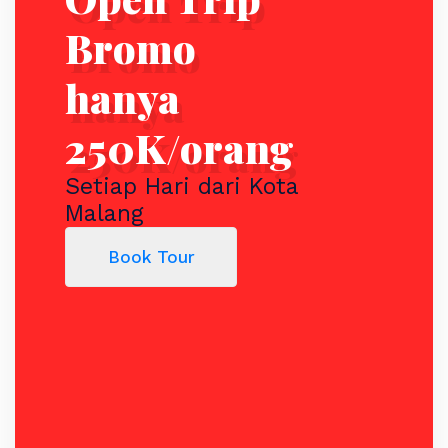
Bromo
hanya
250K/orang
Setiap Hari dari Kota
Malang
Book Tour