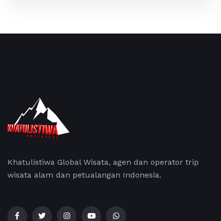
Khatulistiwa Global Wisata, agen dan operator trip
wisata alam dan petualangan Indonesia.