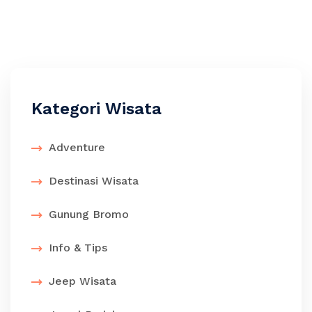
Kategori Wisata
Adventure
Destinasi Wisata
Gunung Bromo
Info & Tips
Jeep Wisata