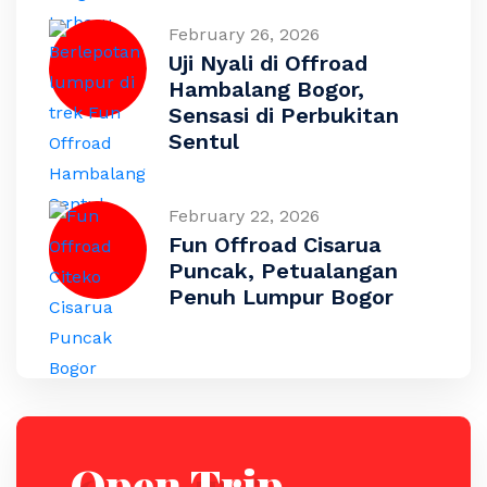
February 26, 2026
Uji Nyali di Offroad
Hambalang Bogor,
Sensasi di Perbukitan
Sentul
February 22, 2026
Fun Offroad Cisarua
Puncak, Petualangan
Penuh Lumpur Bogor
Open Trip